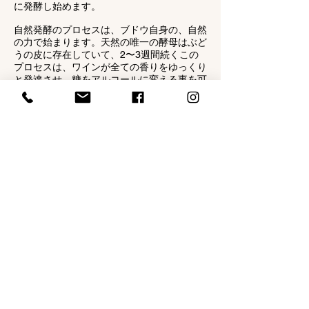
に発酵し始めます。
自然発酵のプロセスは、ブドウ自身の、自然
の力で始まります。天然の唯一の酵母はぶど
うの皮に存在していて、2〜3週間続くこの
プロセスは、ワインが全ての香りをゆっくり
と発達させ、糖をアルコールに変える事を可
能にしていきます。発酵が終了すると、アン
フォラは密封されます。無濾過でボトリング
する準備が整うまで、数ヶ月間かけて、ワイ
ンは自然らしさと完全な状態を保つために、
ゆっくりと熟成していきます。