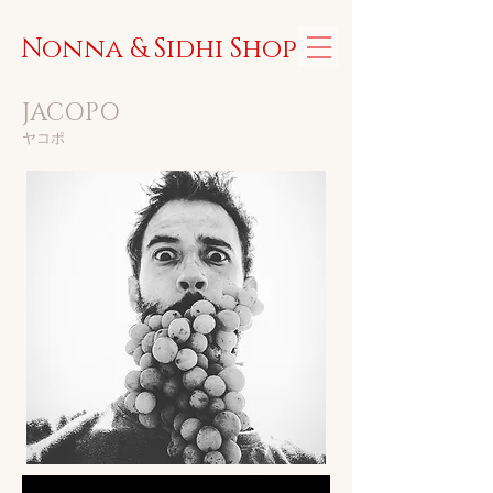
Nonna & Sidhi Shop
JACOPO
​ヤコポ