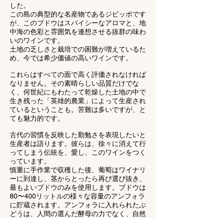
した。
この島の典型的な名産物であるジビッボです
が、このブドウはスパイシーなアロマと、地
中海の色彩と雰囲気を連想させる抜群の味わ
いのワインです。
土地の乏しさと栽培での困難が増えているた
め、今では希少価値の高いワインです。
これらはすべての面で高く評価されなければ
なりません。その素晴らしい品質だけでな
く、何世紀にもわたって乾燥した土地の中で
生き残った「英雄的農業」によって生産され
ているということも。苦難は多いですが、と
ても魅力的です。
古代の習慣を反映した勤勉さを表現したいと
生産者は語ります。彼らは、徐々に消えて行
ってしまう伝統を、愛し、このワインをつく
っています。
慎重に手作業で収穫した後、葡萄はワイナリ
ーに到達し、茎からとったら再び選び抜き、
最もよいブドウのみを使用します。ブドウは
80〜400リットルの様々な容量のアンフォラ
に貯蔵されます。アンフォラに入れられたぶ
どうは、人間の選んだ酵母の力でなく、自然