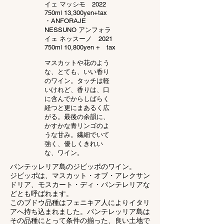
イェ マッシモ
2022
750ml 13,300yen+tax
・ANFORAJE
NESSUNO アンフォラ
イェ ネッスーノ 2021
750ml 10,800yen + tax
マスカットや花のよう
な、とても、いい香り
のワイン。タッチは軽
いけれど、香りは、口
に含んでからしばらく
経つと更にまあるく広
がる。最後の余韻に、
かすかな青リンゴのよ
うな甘み。繊細でいて
強く、優しくきれい
な、ワイン。
パンテッレリア島のジビッボのワイン。
ジビッポは、マスカット・オブ・アレクサン
ドリア、モスカート・ディ・パンテレリアな
どとも呼ばれます。
このブドウ品種はフェニキア人によりイタリ
アへ持ち込まれました。パンテレッリア島は
その品種にとって条件の揃った、良い土地で